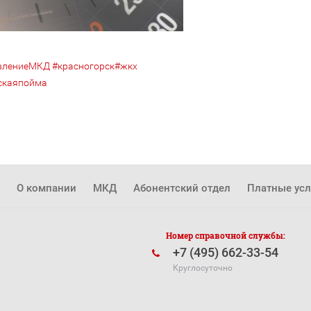
влениеМКД
#красногорск
#жкх
скаяпойма
О компании
МКД
Абонентский отдел
Платные усл
Номер справочной службы:
+7 (495) 662-33-54
Круглосуточно