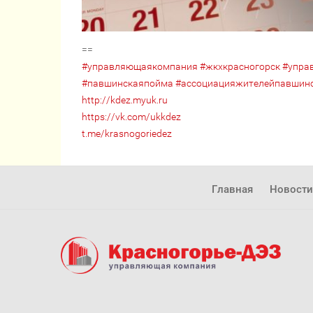
==
#управляющаякомпания
#жкхкрасногорск
#упра
#павшинскаяпойма
#ассоциацияжителейпавшин
http://kdez.myuk.ru
https://vk.com/ukkdez
t.me/krasnogoriedez
Главная
Новости