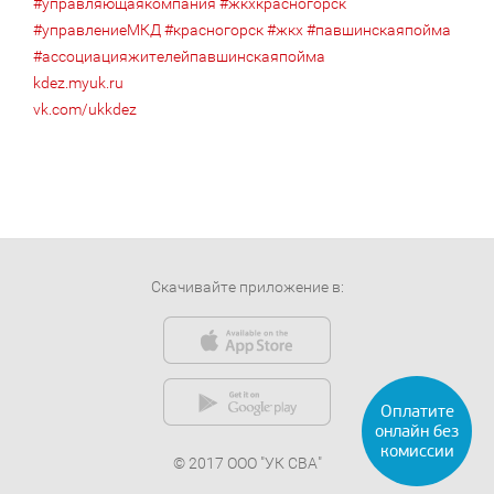
#управляющаякомпания
#жкхкрасногорск
#управлениеМКД
#красногорск
#жкх
#павшинскаяпойма
#ассоциацияжителейпавшинскаяпойма
kdez.myuk.ru
vk.com/ukkdez
Скачивайте приложение в:
© 2017 ООО "УК СВА"