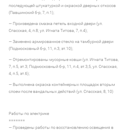
последующей штукатуркой и окраской дверных откосов
(Павшинский б-р, 7, п.1);
— Произведена смазка петель входной двери (ул.
Спасская, 4, п.8; ул. Игната Титова, 7, п.4);
— Заменено армированное стекло на тамбурной двери
(Подмосковный б-р, 11, п.3, эт.10);
— Отремонтированы мусорные ковши (ул. Игната Титова,
7, п.5, эт.3; Подмосковный б-р, 11, п.4, эт.3,5, ул. Спасская,
4, п.5, эт.6);
— Выполнена окраска контейнерных площадок вторым
слоем после вандальных действий (ул. Спасская, 8, 10)
Работы по электрике
=======
— Проведены работы по восстановлению освещения в