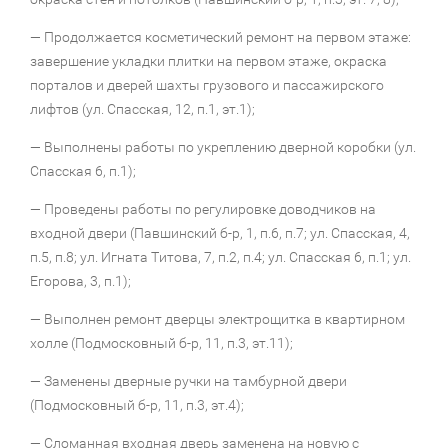
— Продолжается косметический ремонт на первом этаже:
завершение укладки плитки на первом этаже, окраска
порталов и дверей шахты грузового и пассажирского
лифтов (ул. Спасская, 12, п.1, эт.1);
— Выполнены работы по укреплению дверной коробки (ул.
Спасская 6, п.1);
— Проведены работы по регулировке доводчиков на
входной двери (Павшинский б-р, 1, п.6, п.7; ул. Спасская, 4,
п.5, п.8; ул. Игната Титова, 7, п.2, п.4; ул. Спасская 6, п.1; ул.
Егорова, 3, п.1);
— Выполнен ремонт дверцы электрощитка в квартирном
холле (Подмосковный б-р, 11, п.3, эт.11);
— Заменены дверные ручки на тамбурной двери
(Подмосковный б-р, 11, п.3, эт.4);
— Сломанная входная дверь заменена на новую c