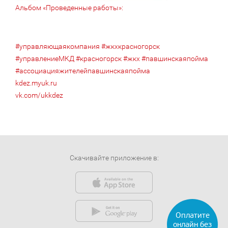
Альбом «Проведенные работы»:
#управляющаякомпания
#жкхкрасногорск
#управлениеМКД
#красногорск
#жкх
#павшинскаяпойма
#ассоциацияжителейпавшинскаяпойма
kdez.myuk.ru
vk.com/ukkdez
Скачивайте приложение в: